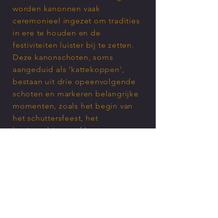
worden kanonnen vaak
ceremonieel ingezet om tradities
in ere te houden en de
festiviteiten luister bij te zetten.
Deze kanonschoten, soms
aangeduid als 'kattekoppen',
bestaan uit drie opeenvolgende
schoten en markeren belangrijke
momenten, zoals het begin van
het schuttersfeest, het
koningschieten of het ontvangen
van eregasten
© 2035 by Base Fit Studio.
Powered and secured by
Wix