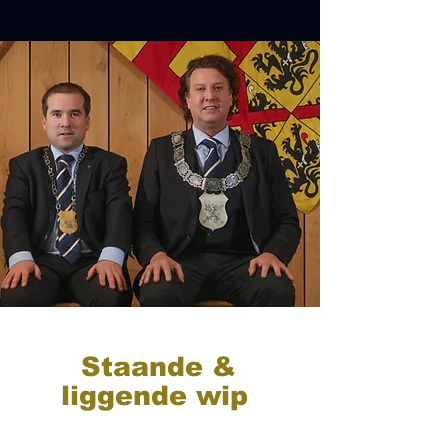
Staande &
liggende wip