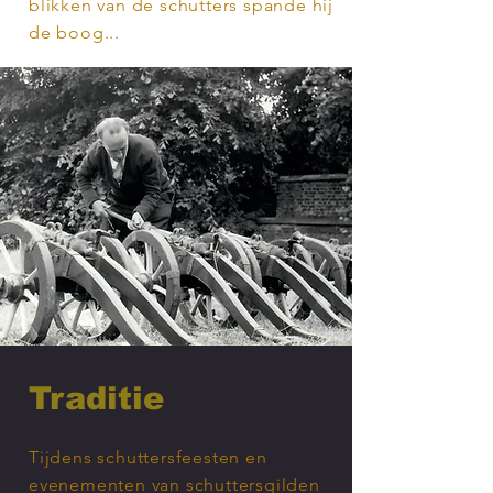
blikken van de schutters spande hij
de boog...
Traditie
Tijdens schuttersfeesten en
evenementen van schuttersgilden