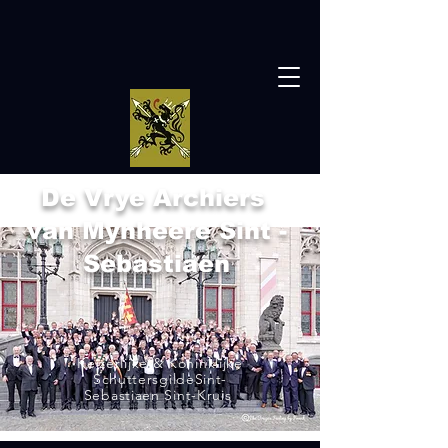
De Vrye Archiers
van Mynheere Sint -
Sebastiaen
Keizerlijke & Koninklijke
SchuttersgildeSint-
Sebastiaen Sint-Kruis