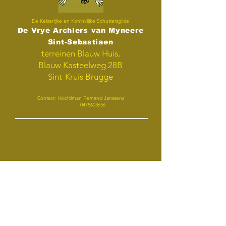
De Keizerlijke en Koninklijke Schuttersgilde
De Vrye Archiers van Myneere
Sint-Sebastiaen
terreinen Blauw Huis,
Blauw Kasteelweg 28B
Sint-Kruis Brugge
Contact: Hoofdman Fernand Janssens
0475603656