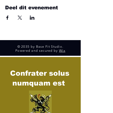
Deel dit evenement
© 2035 by Base Fit Studio.
Powered and secured by
Wix
Confrater solus
numquam est