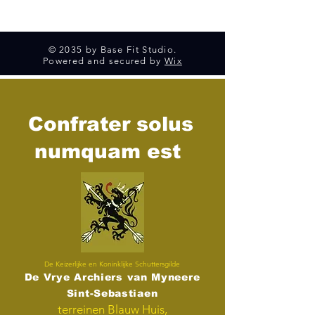
© 2035 by Base Fit Studio.
Powered and secured by
Wix
Confrater solus
numquam est
De Keizerlijke en Koninklijke Schuttersgilde
De Vrye Archiers van Myneere
Sint-Sebastiaen
terreinen Blauw Huis,