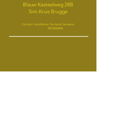
Blauw Kasteelweg 28B
Sint-Kruis Brugge
Contact: Hoofdman Fernand Janssens
0475603656