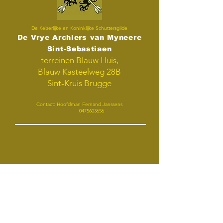
De Keizerlijke en Koninklijke Schuttersgilde
De Vrye Archiers van Myneere
Sint-Sebastiaen
terreinen Blauw Huis,
Blauw Kasteelweg 28B
Sint-Kruis Brugge
Contact: Hoofdman Fernand Janssens
0475603656