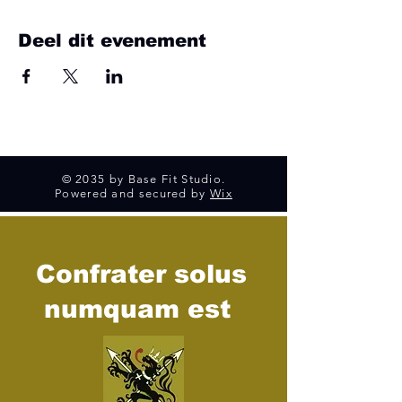
Deel dit evenement
© 2035 by Base Fit Studio.
Powered and secured by
Wix
Confrater solus
numquam est