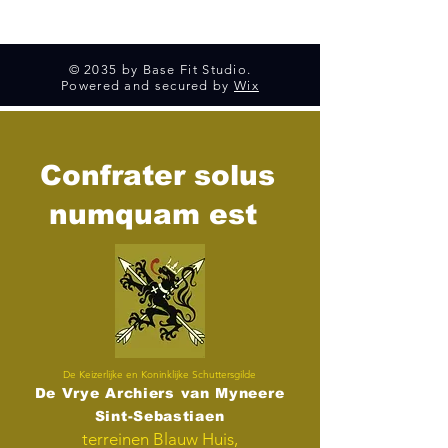
© 2035 by Base Fit Studio.
Powered and secured by
Wix
Confrater solus
numquam est
De Keizerlijke en Koninklijke Schuttersgilde
De Vrye Archiers van Myneere
Sint-Sebastiaen
terreinen Blauw Huis,