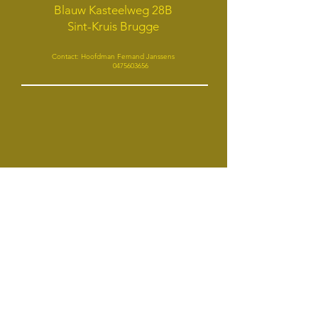
Blauw Kasteelweg 28B
Sint-Kruis Brugge
Contact: Hoofdman Fernand Janssens
0475603656