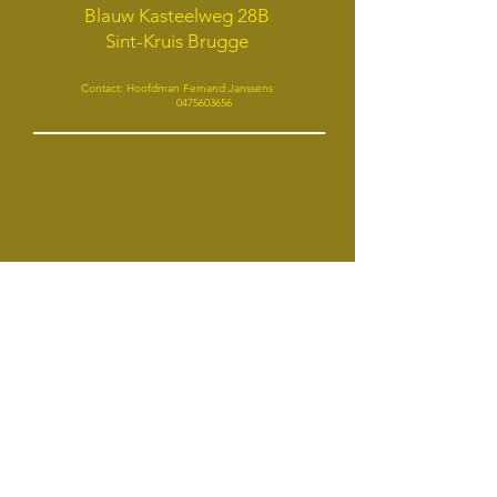
Blauw Kasteelweg 28B
Sint-Kruis Brugge
Contact: Hoofdman Fernand Janssens
0475603656