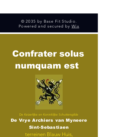
© 2035 by Base Fit Studio.
Powered and secured by
Wix
Confrater solus
numquam est
De Keizerlijke en Koninklijke Schuttersgilde
De Vrye Archiers van Myneere
Sint-Sebastiaen
terreinen Blauw Huis,